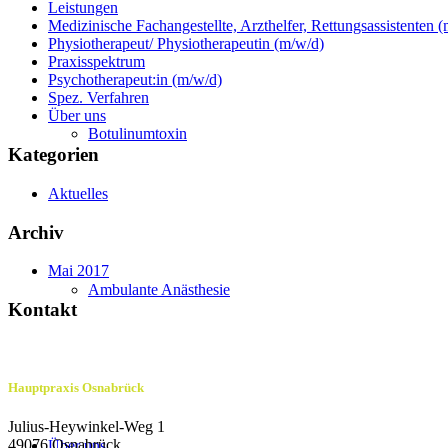
Leistungen
Medizinische Fachangestellte, Arzthelfer, Rettungsassistenten 
Physiotherapeut/ Physiotherapeutin (m/w/d)
Praxisspektrum
Psychotherapeut:in (m/w/d)
Spez. Verfahren
Über uns
Botulinumtoxin
Kategorien
Aktuelles
Archiv
Mai 2017
Ambulante Anästhesie
Kontakt
Hauptpraxis Osnabrück
Julius-Heywinkel-Weg 1
49076 Osnabrück
Über uns