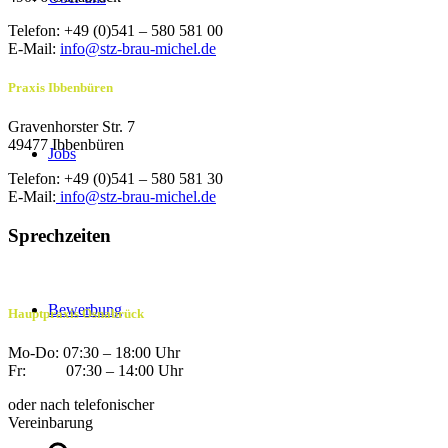
Telefon: +49 (0)541 – 580 581 00
E-Mail:
info@stz-brau-michel.de
Praxis Ibbenbüren
Gravenhorster Str. 7
49477 Ibbenbüren
Jobs
Telefon: +49 (0)541 – 580 581 30
E-Mail:
info@stz-brau-michel.de
Sprechzeiten
Bewerbung
Hauptpraxis Osnabrück
Mo-Do: 07:30 – 18:00 Uhr
Fr: 07:30 – 14:00 Uhr
oder nach telefonischer
Vereinbarung