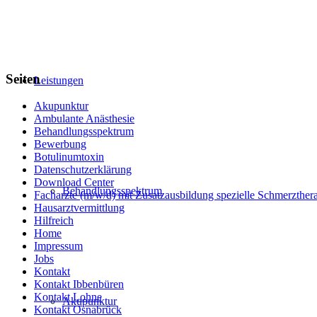
Seiten
Leistungen
Akupunktur
Ambulante Anästhesie
Behandlungsspektrum
Bewerbung
Botulinumtoxin
Datenschutzerklärung
Download Center
Behandlungsspektrum
Facharzte (m/w/d) mit Zusatzausbildung spezielle Schmerzther
Hausarztvermittlung
Hilfreich
Home
Impressum
Jobs
Kontakt
Kontakt Ibbenbüren
Kontakt Lohne
Akupunktur
Kontakt Osnabrück