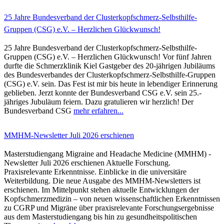
25 Jahre Bundesverband der Clusterkopfschmerz-Selbsthilfe-
Gruppen (CSG) e.V. – Herzlichen Glückwunsch!
25 Jahre Bundesverband der Clusterkopfschmerz-Selbsthilfe-
Gruppen (CSG) e.V. – Herzlichen Glückwunsch! Vor fünf Jahren
durfte die Schmerzklinik Kiel Gastgeber des 20-jährigen Jubiläums
des Bundesverbandes der Clusterkopfschmerz-Selbsthilfe-Gruppen
(CSG) e.V. sein. Das Fest ist mir bis heute in lebendiger Erinnerung
geblieben. Jerzt konnte der Bundesverband CSG e.V. sein 25.-
jähriges Jubuläum feiern. Dazu gratulieren wir herzlich! Der
Bundesverband CSG
mehr erfahren...
MMHM-Newsletter Juli 2026 erschienen
Masterstudiengang Migraine and Headache Medicine (MMHM) -
Newsletter Juli 2026 erschienen Aktuelle Forschung.
Praxisrelevante Erkenntnisse. Einblicke in die universitäre
Weiterbildung. Die neue Ausgabe des MMHM-Newsletters ist
erschienen. Im Mittelpunkt stehen aktuelle Entwicklungen der
Kopfschmerzmedizin – von neuen wissenschaftlichen Erkenntnissen
zu CGRP und Migräne über praxisrelevante Forschungsergebnisse
aus dem Masterstudiengang bis hin zu gesundheitspolitischen