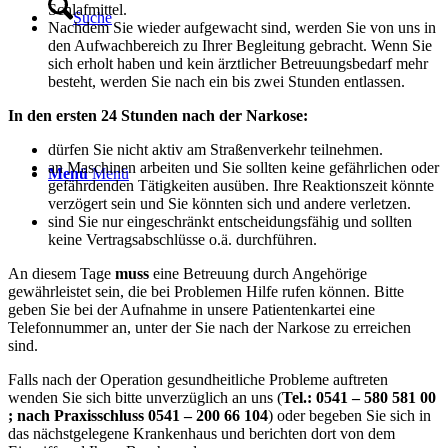
Schlafmittel.
Suche
Nachdem Sie wieder aufgewacht sind, werden Sie von uns in
den Aufwachbereich zu Ihrer Begleitung gebracht. Wenn Sie
sich erholt haben und kein ärztlicher Betreuungsbedarf mehr
besteht, werden Sie nach ein bis zwei Stunden entlassen.
In den ersten 24 Stunden nach der Narkose:
dürfen Sie nicht aktiv am Straßenverkehr teilnehmen.
an Maschinen arbeiten und Sie sollten keine gefährlichen oder
Menü
Menü
gefährdenden Tätigkeiten ausüben. Ihre Reaktionszeit könnte
verzögert sein und Sie könnten sich und andere verletzen.
sind Sie nur eingeschränkt entscheidungsfähig und sollten
keine Vertragsabschlüsse o.ä. durchführen.
An diesem Tage
muss
eine Betreuung durch Angehörige
gewährleistet sein, die bei Problemen Hilfe rufen können. Bitte
geben Sie bei der Aufnahme in unsere Patientenkartei eine
Telefonnummer an, unter der Sie nach der Narkose zu erreichen
sind.
Falls nach der Operation gesundheitliche Probleme auftreten
wenden Sie sich bitte unverzüglich an uns (
Tel.: 0541 – 580 581 00
; nach Praxisschluss 0541 – 200 66 104
) oder begeben Sie sich in
das nächstgelegene Krankenhaus und berichten dort von dem