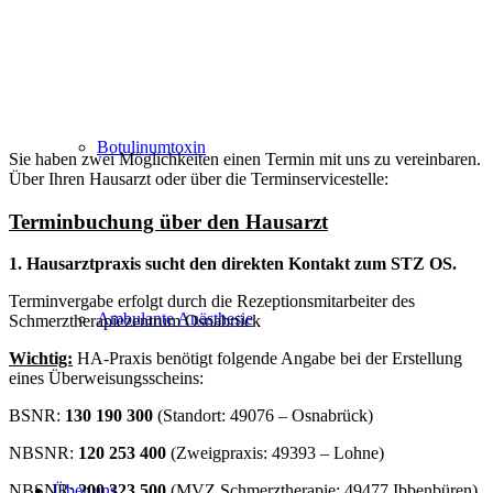
Botulinumtoxin
Sie haben zwei Möglichkeiten einen Termin mit uns zu vereinbaren.
Über Ihren Hausarzt oder über die Terminservicestelle:
Terminbuchung über den Hausarzt
1. Hausarztpraxis sucht den direkten Kontakt zum STZ OS.
Terminvergabe erfolgt durch die Rezeptionsmitarbeiter des
Ambulante Anästhesie
Schmerztherapiezentrum Osnabrück
Wichtig:
HA-Praxis benötigt folgende Angabe bei der Erstellung
eines Überweisungsscheins:
BSNR:
130 190 300
(Standort: 49076 – Osnabrück)
NBSNR:
120 253 400
(Zweigpraxis: 49393 – Lohne)
Über uns
NBSNR:
200 323 500
(MVZ Schmerztherapie: 49477 Ibbenbüren)