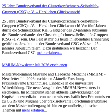
25 Jahre Bundesverband der Clusterkopfschmerz-Selbsthilfe-
Gruppen (CSG) e.V. – Herzlichen Glückwunsch!
25 Jahre Bundesverband der Clusterkopfschmerz-Selbsthilfe-
Gruppen (CSG) e.V. – Herzlichen Glückwunsch! Vor fünf Jahren
durfte die Schmerzklinik Kiel Gastgeber des 20-jährigen Jubiläums
des Bundesverbandes der Clusterkopfschmerz-Selbsthilfe-Gruppen
(CSG) e.V. sein. Das Fest ist mir bis heute in lebendiger Erinnerung
geblieben. Jerzt konnte der Bundesverband CSG e.V. sein 25.-
jähriges Jubuläum feiern. Dazu gratulieren wir herzlich! Der
Bundesverband CSG
mehr erfahren...
MMHM-Newsletter Juli 2026 erschienen
Masterstudiengang Migraine and Headache Medicine (MMHM) -
Newsletter Juli 2026 erschienen Aktuelle Forschung.
Praxisrelevante Erkenntnisse. Einblicke in die universitäre
Weiterbildung. Die neue Ausgabe des MMHM-Newsletters ist
erschienen. Im Mittelpunkt stehen aktuelle Entwicklungen der
Kopfschmerzmedizin – von neuen wissenschaftlichen Erkenntnissen
zu CGRP und Migräne über praxisrelevante Forschungsergebnisse
aus dem Masterstudiengang bis hin zu gesundheitspolitischen
Themen mit
mehr erfahren...