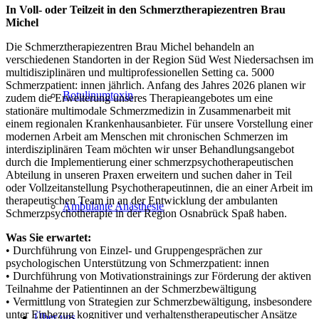
In Voll- oder Teilzeit in den Schmerztherapiezentren Brau
Michel
Die Schmerztherapiezentren Brau Michel behandeln an
verschiedenen Standorten in der Region Süd West Niedersachsen im
multidisziplinären und multiprofessionellen Setting ca. 5000
Schmerzpatient: innen jährlich. Anfang des Jahres 2026 planen wir
Botulinumtoxin
zudem die Erweiterung unseres Therapieangebotes um eine
stationäre multimodale Schmerzmedizin in Zusammenarbeit mit
einem regionalen Krankenhausanbieter. Für unsere Vorstellung einer
modernen Arbeit am Menschen mit chronischen Schmerzen im
interdisziplinären Team möchten wir unser Behandlungsangebot
durch die Implementierung einer schmerzpsychotherapeutischen
Abteilung in unseren Praxen erweitern und suchen daher in Teil
oder Vollzeitanstellung Psychotherapeutinnen, die an einer Arbeit im
therapeutischen Team in an der Entwicklung der ambulanten
Ambulante Anästhesie
Schmerzpsychotherapie in der Region Osnabrück Spaß haben.
Was Sie erwartet:
• Durchführung von Einzel- und Gruppengesprächen zur
psychologischen Unterstützung von Schmerzpatient: innen
• Durchführung von Motivationstrainings zur Förderung der aktiven
Teilnahme der Patientinnen an der Schmerzbewältigung
• Vermittlung von Strategien zur Schmerzbewältigung, insbesondere
unter Einbezug kognitiver und verhaltenstherapeutischer Ansätze
Über uns