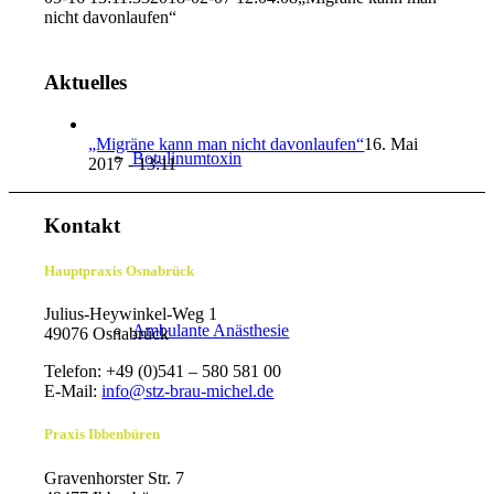
nicht davonlaufen“
Aktuelles
„Migräne kann man nicht davonlaufen“
16. Mai
Botulinumtoxin
2017 - 13:11
Kontakt
Hauptpraxis Osnabrück
Julius-Heywinkel-Weg 1
Ambulante Anästhesie
49076 Osnabrück
Telefon: +49 (0)541 – 580 581 00
E-Mail:
info@stz-brau-michel.de
Praxis Ibbenbüren
Gravenhorster Str. 7