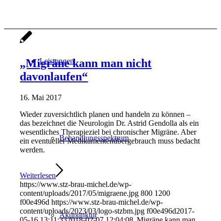
„Migräne kann man nicht
Leistungen
davonlaufen“
16. Mai 2017
Wieder zuversichtlich planen und handeln zu können –
das bezeichnet die Neurologin Dr. Astrid Gendolla als ein
wesentliches Therapieziel bei chronischer Migräne. Aber
Behandlungsspektrum
ein eventueller Medikamentenübergebrauch muss bedacht
werden.
Weiterlesen
https://www.stz-brau-michel.de/wp-
content/uploads/2017/05/migraene.jpg
800
1200
f00e496d
https://www.stz-brau-michel.de/wp-
content/uploads/2023/03/logo-stzbm.jpg
f00e496d
2017-
Akupunktur
05-16 13:11:33
2018-02-07 12:04:08
„Migräne kann man