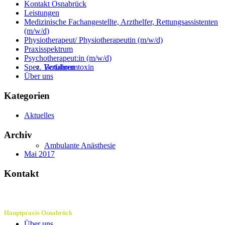
Kontakt Osnabrück
Leistungen
Medizinische Fachangestellte, Arzthelfer, Rettungsassistenten
(m/w/d)
Physiotherapeut/ Physiotherapeutin (m/w/d)
Praxisspektrum
Psychotherapeut:in (m/w/d)
Botulinumtoxin
Spez. Verfahren
Über uns
Kategorien
Aktuelles
Archiv
Ambulante Anästhesie
Mai 2017
Kontakt
Hauptpraxis Osnabrück
Über uns