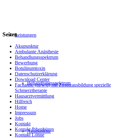
Seiten
Leistungen
Akupunktur
Ambulante Anästhesie
Behandlungsspektrum
Bewerbung
Botulinumtoxin
Datenschutzerklärung
Download Center
Behandlungsspektrum
Facharzte (m/w/d) mit Zusatzausbildung spezielle
Schmerztherapie
Hausarztvermittlung
Hilfreich
Home
Impressum
Jobs
Kontakt
Kontakt Ibbenbüren
Akupunktur
Kontakt Lohne