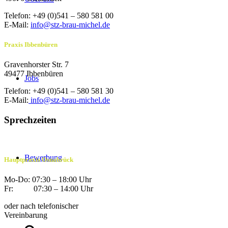
Telefon: +49 (0)541 – 580 581 00
E-Mail:
info@stz-brau-michel.de
Praxis Ibbenbüren
Gravenhorster Str. 7
49477 Ibbenbüren
Jobs
Telefon: +49 (0)541 – 580 581 30
E-Mail:
info@stz-brau-michel.de
Sprechzeiten
Bewerbung
Hauptpraxis Osnabrück
Mo-Do: 07:30 – 18:00 Uhr
Fr: 07:30 – 14:00 Uhr
oder nach telefonischer
Vereinbarung