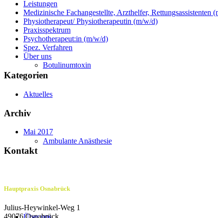
Leistungen
Medizinische Fachangestellte, Arzthelfer, Rettungsassistenten 
Physiotherapeut/ Physiotherapeutin (m/w/d)
Praxisspektrum
Psychotherapeut:in (m/w/d)
Spez. Verfahren
Über uns
Botulinumtoxin
Kategorien
Aktuelles
Archiv
Mai 2017
Ambulante Anästhesie
Kontakt
Hauptpraxis Osnabrück
Julius-Heywinkel-Weg 1
49076 Osnabrück
Über uns