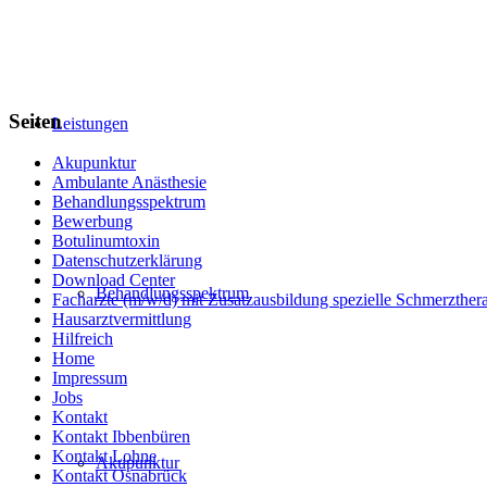
Seiten
Leistungen
Akupunktur
Ambulante Anästhesie
Behandlungsspektrum
Bewerbung
Botulinumtoxin
Datenschutzerklärung
Download Center
Behandlungsspektrum
Facharzte (m/w/d) mit Zusatzausbildung spezielle Schmerzther
Hausarztvermittlung
Hilfreich
Home
Impressum
Jobs
Kontakt
Kontakt Ibbenbüren
Kontakt Lohne
Akupunktur
Kontakt Osnabrück